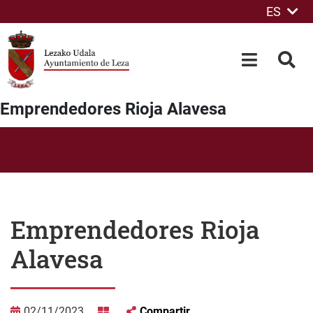
ES
Saltar al contenido principal
OPEN-M
BUS
Emprendedores Rioja Alavesa
Emprendedores Rioja
Alavesa
02/11/2023
Compartir