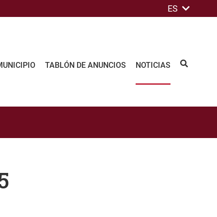
ES
MUNICIPIO
TABLÓN DE ANUNCIOS
NOTICIAS
BUSCAR
5