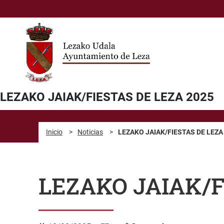
Saltar al contenido principal
LEZAKO JAIAK/FIESTAS DE LEZA 2025
Inicio
>
Noticias
>
LEZAKO JAIAK/FIESTAS DE LEZA
LEZAKO JAIAK/F