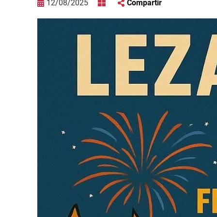
12/08/2025
Compartir