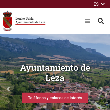
ES
Saltar al contenido principal
OPEN-M
BUS
Ayuntamiento de
Leza
Previous
Next
Teléfonos y enlaces de interés