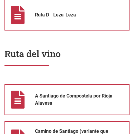
Ruta D - Leza-Leza
Ruta D - Leza-Leza
Ruta del vino
A Santiago de Compostela por Rioja Alavesa
A Santiago de Compostela por Rioja
Alavesa
Camino de Santiago (variante que recorren peregrinos de Europ
Camino de Santiago (variante que