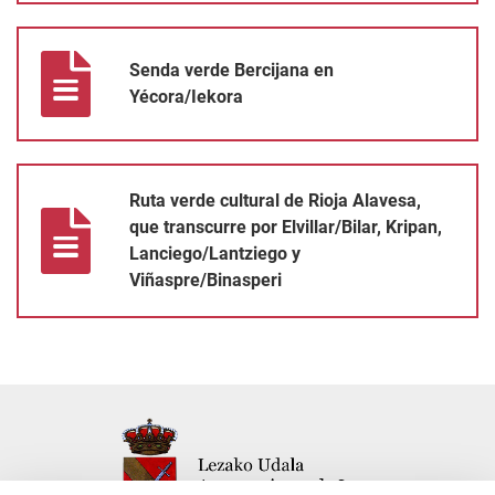
Senda verde Bercijana en Yécora/Iekora
Senda verde Bercijana en
Yécora/Iekora
Ruta verde cultural de Rioja Alavesa, que transcurre por Elvilla
Ruta verde cultural de Rioja Alavesa,
que transcurre por Elvillar/Bilar, Kripan,
Lanciego/Lantziego y
Viñaspre/Binasperi