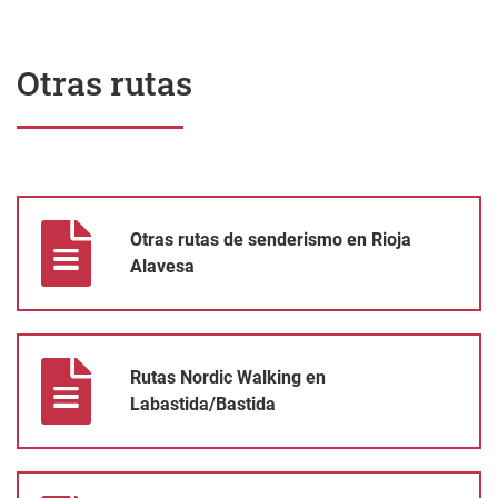
Otras rutas
Otras rutas de senderismo en Rioja Alavesa
Otras rutas de senderismo en Rioja
Alavesa
Rutas Nordic Walking en Labastida/Bastida
Rutas Nordic Walking en
Labastida/Bastida
Rutas con encanto en Samaniego y Villabuena