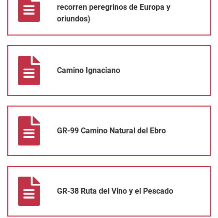
recorren peregrinos de Europa y
oriundos)
Camino Ignaciano
Camino Ignaciano
GR-99 Camino Natural del Ebro
GR-99 Camino Natural del Ebro
GR-38 Ruta del Vino y el Pescado
GR-38 Ruta del Vino y el Pescado