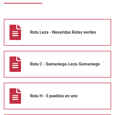
Ruta Leza - Navaridas Rutas verdes
Ruta Leza - Navaridas Rutas verdes
Ruta C - Samaniego-Leza-Samaniego
Ruta C - Samaniego-Leza-Samaniego
Ruta H - 5 pueblos en uno
Ruta H - 5 pueblos en uno