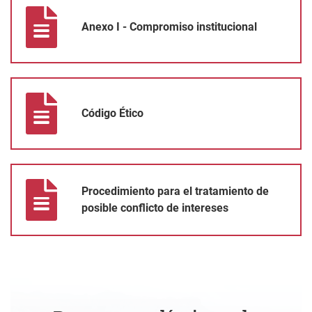
Anexo I - Compromiso institucional
Código Ético
Código Ético
Procedimiento para el tratamiento de posible conflicto de intere
Procedimiento para el tratamiento de
posible conflicto de intereses