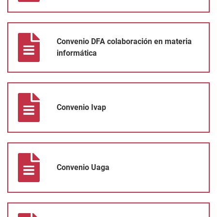
Convenio DFA colaboración en materia informática
Convenio DFA colaboración en materia
informática
Convenio Ivap
Convenio Ivap
Convenio Uaga
Convenio Uaga
Convenio encomienda gestión Cuadrilla planes uso de euskera