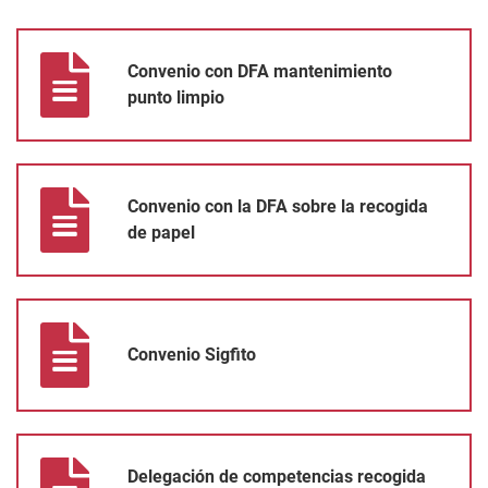
Convenio con DFA mantenimiento punto limpio
Convenio con DFA mantenimiento
punto limpio
Convenio con la DFA sobre la recogida de papel
Convenio con la DFA sobre la recogida
de papel
Convenio Sigfito
Convenio Sigfito
Delegación de competencias recogida residuos urbanos Cuadril
Delegación de competencias recogida