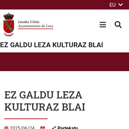
EU
Eduki nagusira joan
OPEN-M
BIL
EZ GALDU LEZA KULTURAZ BLAI
EZ GALDU LEZA
KULTURAZ BLAI
2025/06/24
Partekatu