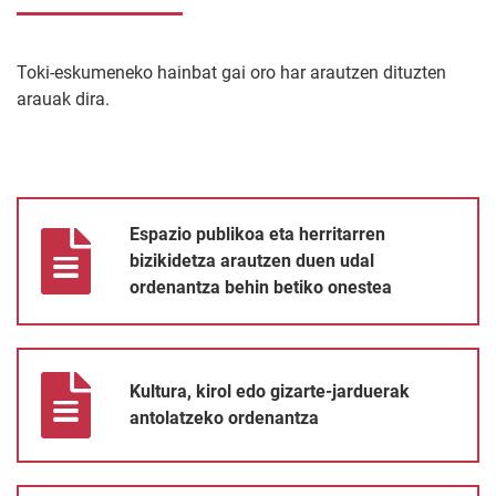
Toki-eskumeneko hainbat gai oro har arautzen dituzten
arauak dira.
Espazio publikoa eta herritarren bizikidetza arautzen duen udal
Espazio publikoa eta herritarren
bizikidetza arautzen duen udal
ordenantza behin betiko onestea
Kultura, kirol edo gizarte-jarduerak antolatzeko ordenantza
Kultura, kirol edo gizarte-jarduerak
antolatzeko ordenantza