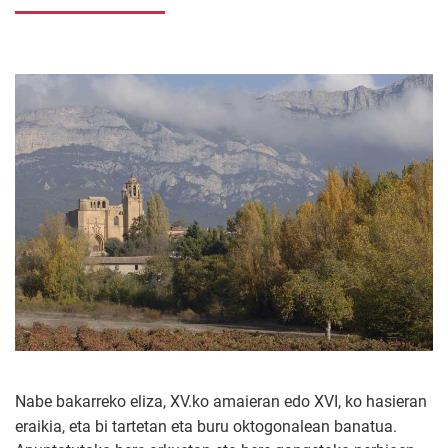
Nabe bakarreko eliza, XV.ko amaieran edo XVI, ko hasieran
eraikia, eta bi tartetan eta buru oktogonalean banatua.