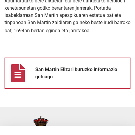
Apuntatutako bere arkuetan eta bere gangetako nerbioen
xehetasunetan gotiko berantaren jarrerak. Portada
isabeldarrean San Martin apezpikuaren estatua bat eta
tinpanoan San Martin zaldiaren gaineko beste irudi barroko
bat, 1694an bertan eginda eta jarritakoa.
San Martin Elizari buruzko informazio gehiago
San Martin Elizari buruzko informazio
gehiago