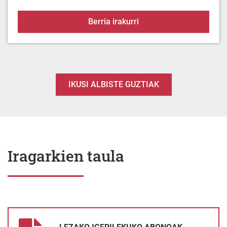
Lezako Irisgarritasun Un
Berria irakurri
IKUSI ALBISTE GUZTIAK
Iragarkien taula
LEZAKO IGERILEKUKO ABONOAK - 2026ko KANPAINA