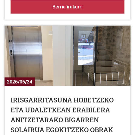
ALDAKAN BELTZ LEZA
Berria irakurri
2026/06/24
IRISGARRITASUNA HOBETZEKO
ETA UDALETXEAN ERABILERA
ANITZETARAKO BIGARREN
SOLAIRUA EGOKITZEKO OBRAK