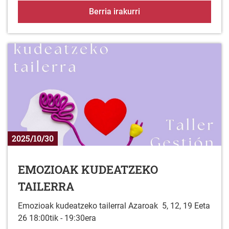
Antzerki tailerrak
Berria irakurri
2025/10/30
EMOZIOAK KUDEATZEKO
TAILERRA
Emozioak kudeatzeko tailerral Azaroak 5, 12, 19 Eeta
26 18:00tik - 19:30era