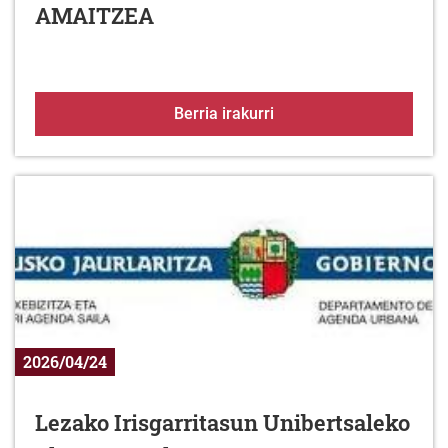
AMAITZEA
IRISGARRITASUNA HOB
Berria irakurri
2026/04/24
Lezako Irisgarritasun Unibertsaleko