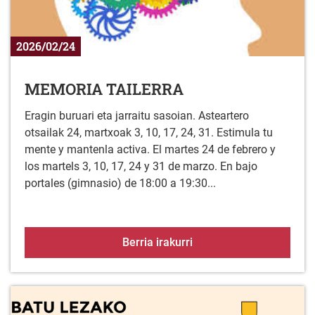
2026/02/24
MEMORIA TAILERRA
Eragin buruari eta jarraitu sasoian. Asteartero
otsailak 24, martxoak 3, 10, 17, 24, 31. Estimula tu
mente y mantenla activa. El martes 24 de febrero y
los martels 3, 10, 17, 24 y 31 de marzo. En bajo
portales (gimnasio) de 18:00 a 19:30...
MEMORIA TAILERRA
Berria irakurri