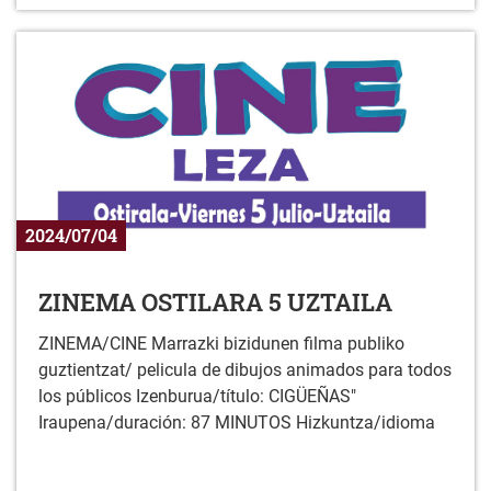
2024/07/04
ZINEMA OSTILARA 5 UZTAILA
ZINEMA/CINE Marrazki bizidunen filma publiko
guztientzat/ pelicula de dibujos animados para todos
los públicos Izenburua/título: CIGÜEÑAS"
Iraupena/duración: 87 MINUTOS Hizkuntza/idioma