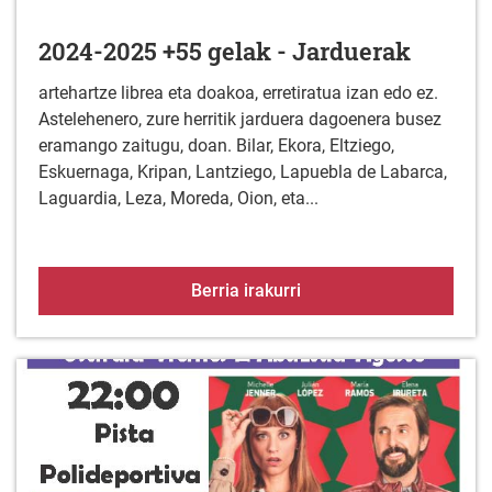
2024-2025 +55 gelak - Jarduerak
artehartze librea eta doakoa, erretiratua izan edo ez.
Astelehenero, zure herritik jarduera dagoenera busez
eramango zaitugu, doan. Bilar, Ekora, Eltziego,
Eskuernaga, Kripan, Lantziego, Lapuebla de Labarca,
Laguardia, Leza, Moreda, Oion, eta...
2024-2025 +55 gelak - 
Berria irakurri