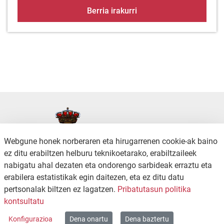
ZINEMA OSTILARA 5 U
Berria irakurri
Webgune honek norberaren eta hirugarrenen cookie-ak baino
ez ditu erabiltzen helburu teknikoetarako, erabiltzaileek
nabigatu ahal dezaten eta ondorengo sarbideak erraztu eta
erabilera estatistikak egin daitezen, eta ez ditu datu
KONTAKTUA
PRIBATUTASUN-POLITIKA
pertsonalak biltzen ez lagatzen.
Pribatutasun politika
SALAKETA KANALA
IRISGARRITASUNA
kontsultatu
WEB MAPA
Konfigurazioa
Dena onartu
Dena baztertu