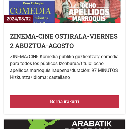
2024/08/02
ZINEMA-CINE OSTIRALA-VIERNES
2 ABUZTUA-AGOSTO
ZINEMA/CINE Komedia publiko guztientzat/ comedia
para todos los públicos Izenburua/título: ocho
apellidos marroquís Iraupena/duración: 97 MINUTOS
Hizkuntza/idioma: castellano
ZINEMA-CINE OSTIRAL
Berria irakurri