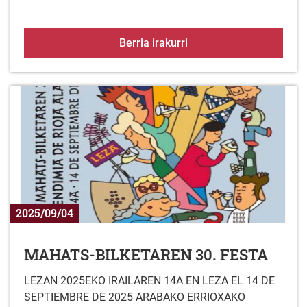
EMOZIOAK KUDEATZEK
Berria irakurri
2025/09/04
MAHATS-BILKETAREN 30. FESTA
LEZAN 2025EKO IRAILAREN 14A EN LEZA EL 14 DE
SEPTIEMBRE DE 2025 ARABAKO ERRIOXAKO