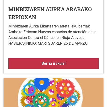
MINBIZIAREN AURKA ARABAKO
ERRIOXAN
Minbiziaren Aurka Elkartearen arreta leku berriak
Arabako Errioxan Nuevos espacios de atención de la
Asociación Contra el Cáncer en Rioja Alavesa
HASIERA/INICIO: MARTSOAREN 25 DE MARZO
MINBIZIAREN AURKA 
Berria irakurri