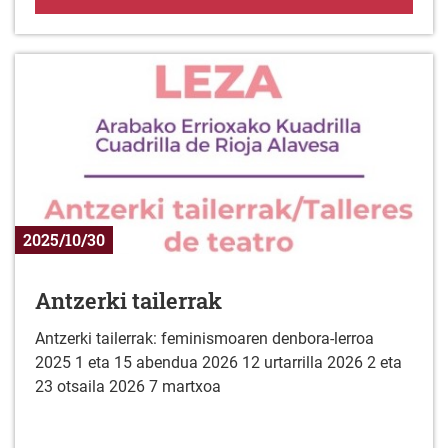
2025/10/30
Antzerki tailerrak
Antzerki tailerrak: feminismoaren denbora-lerroa
2025 1 eta 15 abendua 2026 12 urtarrilla 2026 2 eta
23 otsaila 2026 7 martxoa