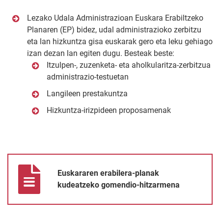
Lezako Udala Administrazioan Euskara Erabiltzeko
Planaren (EP) bidez, udal administrazioko zerbitzu
eta lan hizkuntza gisa euskarak gero eta leku gehiago
izan dezan lan egiten dugu. Besteak beste:
Itzulpen-, zuzenketa- eta aholkularitza-zerbitzua
administrazio-testuetan
Langileen prestakuntza
Hizkuntza-irizpideen proposamenak
Euskararen erabilera-planak kudeatzeko gomendio-hitzarmena
Euskararen erabilera-planak
kudeatzeko gomendio-hitzarmena