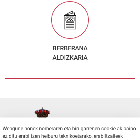
BERBERANA
ALDIZKARIA
Webgune honek norberaren eta hirugarrenen cookie-ak baino
ez ditu erabiltzen helburu teknikoetarako, erabiltzaileek