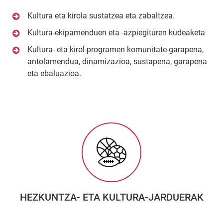
Kultura eta kirola sustatzea eta zabaltzea.
Kultura-ekipamenduen eta -azpiegituren kudeaketa
Kultura- eta kirol-programen komunitate-garapena,
antolamendua, dinamizazioa, sustapena, garapena
eta ebaluazioa.
HEZKUNTZA- ETA KULTURA-JARDUERAK