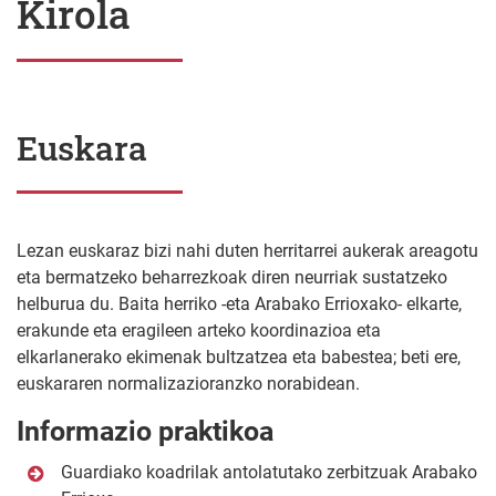
Kirola
Euskara
Lezan euskaraz bizi nahi duten herritarrei aukerak areagotu
eta bermatzeko beharrezkoak diren neurriak sustatzeko
helburua du. Baita herriko -eta Arabako Errioxako- elkarte,
erakunde eta eragileen arteko koordinazioa eta
elkarlanerako ekimenak bultzatzea eta babestea; beti ere,
euskararen normalizazioranzko norabidean.
Informazio praktikoa
Guardiako koadrilak antolatutako zerbitzuak Arabako