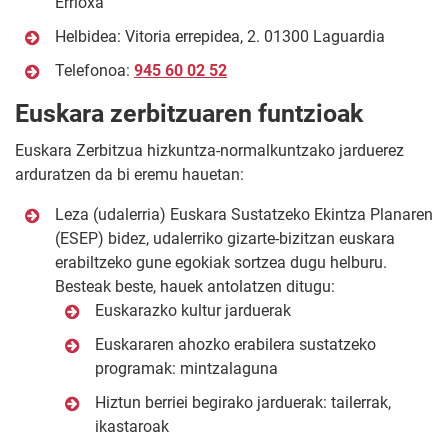
Errioxa
Helbidea: Vitoria errepidea, 2. 01300 Laguardia
Telefonoa:
945 60 02 52
Euskara zerbitzuaren funtzioak
Euskara Zerbitzua hizkuntza-normalkuntzako jarduerez
arduratzen da bi eremu hauetan:
Leza (udalerria) Euskara Sustatzeko Ekintza Planaren
(ESEP) bidez, udalerriko gizarte-bizitzan euskara
erabiltzeko gune egokiak sortzea dugu helburu.
Besteak beste, hauek antolatzen ditugu:
Euskarazko kultur jarduerak
Euskararen ahozko erabilera sustatzeko
programak: mintzalaguna
Hiztun berriei begirako jarduerak: tailerrak,
ikastaroak