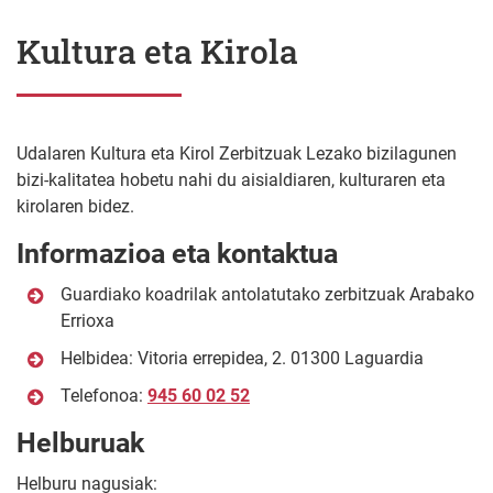
Kultura eta Kirola
Udalaren Kultura eta Kirol Zerbitzuak Lezako bizilagunen
bizi-kalitatea hobetu nahi du aisialdiaren, kulturaren eta
kirolaren bidez.
Informazioa eta kontaktua
Guardiako koadrilak antolatutako zerbitzuak Arabako
Errioxa
Helbidea: Vitoria errepidea, 2. 01300 Laguardia
Telefonoa:
945 60 02 52
Helburuak
Helburu nagusiak: