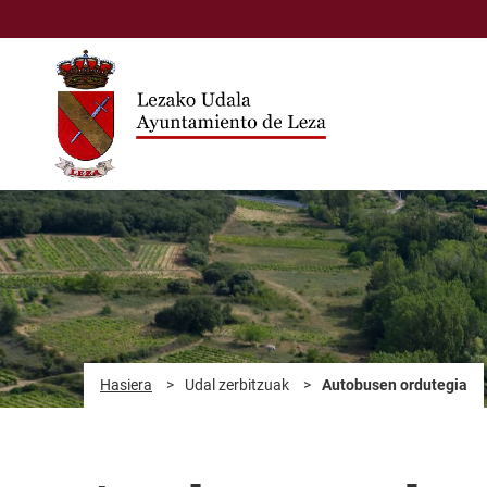
Eduki nagusira joan
Hasiera
>
Udal zerbitzuak
>
Autobusen ordutegia