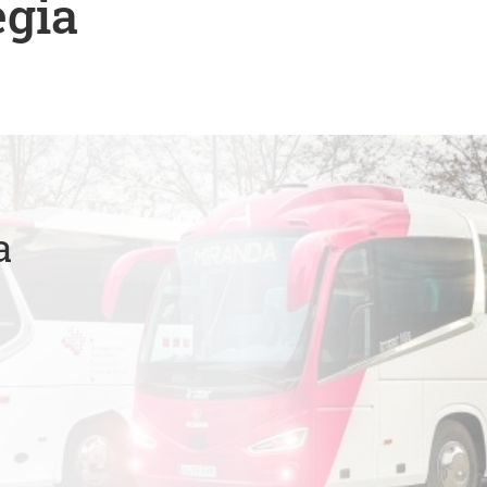
egia
a