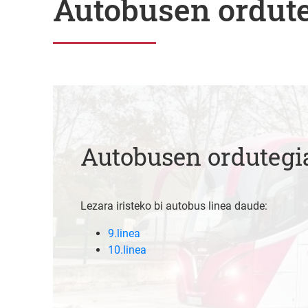
Autobusen ordut
Autobusen ordutegi
Lezara iristeko bi autobus linea daude:
9.linea
10.linea