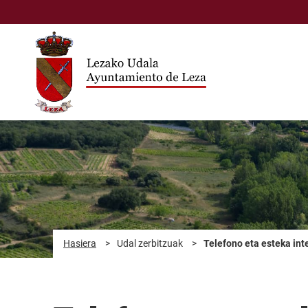
Eduki nagusira joan
Hasiera
>
Udal zerbitzuak
>
Telefono eta esteka int