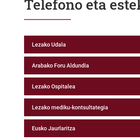
Telefono eta este
Lezako Udala
Arabako Foru Aldundia
Lezako Ospitalea
Lezako mediku-kontsultategia
Eusko Jaurlaritza