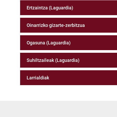
Ertzaintza (Laguardia)
Oinarrizko gizarte-zerbitzua
Ogasuna (Laguardia)
Suhiltzaileak (Laguardia)
Larrialdiak